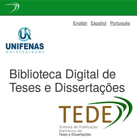
Skip
English
Español
Português
navigation
Biblioteca Digital de
Teses e Dissertações