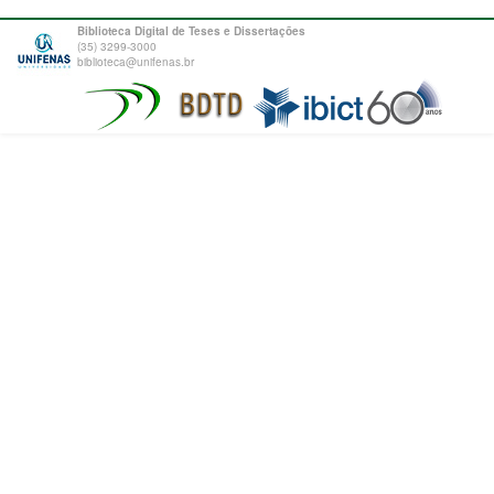
Biblioteca Digital de Teses e Dissertações
(35) 3299-3000
biblioteca@unifenas.br