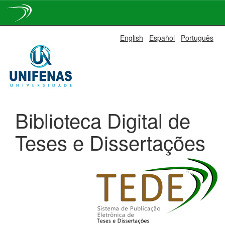
Skip
English
Español
Português
navigation
Biblioteca Digital de
Teses e Dissertações