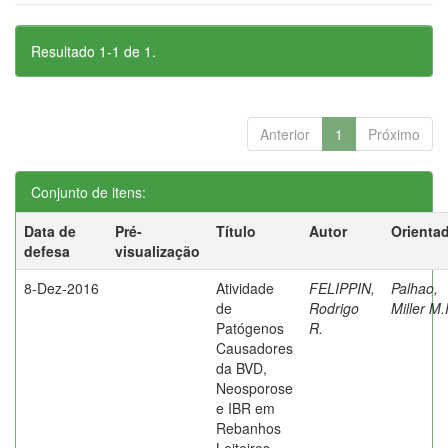
Resultado 1-1 de 1.
Anterior
1
Próximo
Conjunto de itens:
Data de
Pré-
Título
Autor
Orienta
defesa
visualização
8-Dez-2016
Atividade
FELIPPIN,
Palhao,
de
Rodrigo
Miller M.
Patógenos
R.
Causadores
da BVD,
Neosporose
e IBR em
Rebanhos