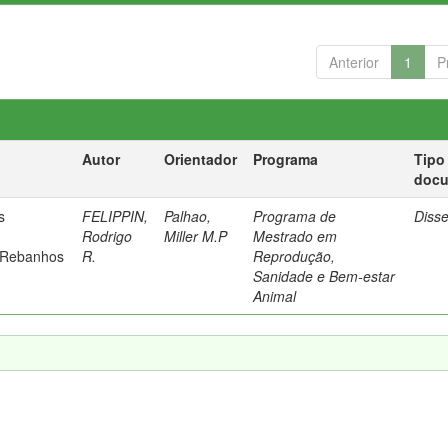
Anterior
1
P
Autor
Orientador
Programa
Tipo
doc
s
FELIPPIN,
Palhao,
Programa de
Diss
Rodrigo
Miller M.P
Mestrado em
 Rebanhos
R.
Reprodução,
Sanidade e Bem-estar
Animal