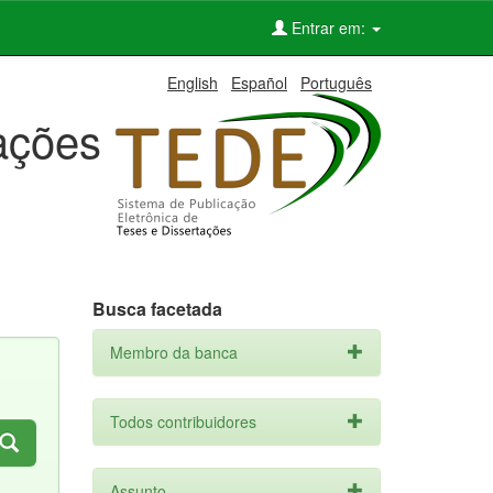
Entrar em:
English
Español
Português
tações
Busca facetada
Membro da banca
Todos contribuidores
Assunto