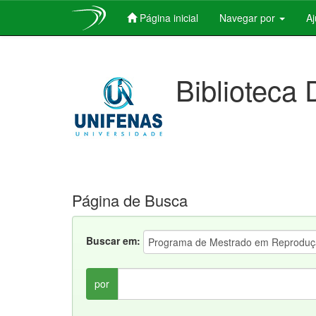
Página inicial
Navegar por
A
Skip
navigation
Biblioteca 
Página de Busca
Buscar em:
por