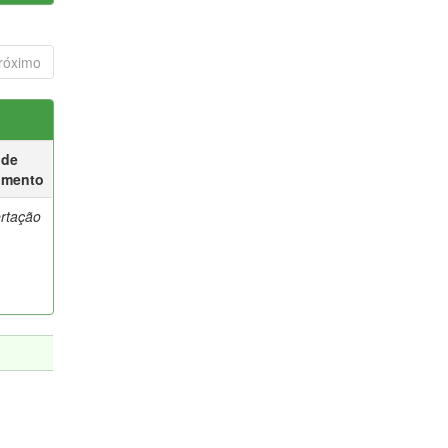
róximo
 de
umento
ertação