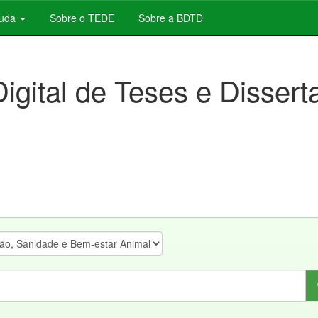
juda
Sobre o TEDE
Sobre a BDTD
Digital de Teses e Disser