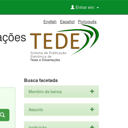
Entrar em:
English
Español
Português
tações
Busca facetada
Membro da banca
Assunto
Instituição