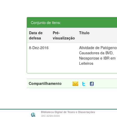
Conjunto de itens:
Data de
Pré-
Título
defesa
visualização
8-Dez-2016
Atividade de Patógeno
Causadores da BVD,
Neosporose e IBR em
Leiteiros
Compartilhamento
Biblioteca Digital de Teses e Dissertações
(35) 3299-3000