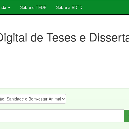
juda
Sobre o TEDE
Sobre a BDTD
Digital de Teses e Disser