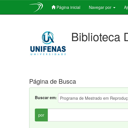
Página inicial
Navegar por
A
Skip
navigation
Biblioteca 
Página de Busca
Buscar em:
por