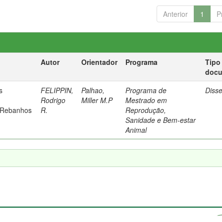
Anterior
1
P
Autor
Orientador
Programa
Tipo
doc
s
FELIPPIN,
Palhao,
Programa de
Diss
Rodrigo
Miller M.P
Mestrado em
 Rebanhos
R.
Reprodução,
Sanidade e Bem-estar
Animal