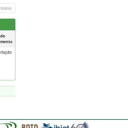
róximo
 de
umento
ertação