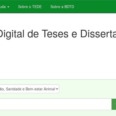
juda
Sobre o TEDE
Sobre a BDTD
Digital de Teses e Disser