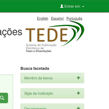
Entrar em:
English
Español
Português
tações
Busca facetada
Membro da banca
Sigla da instituição
Departamento