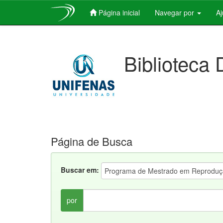
Página inicial
Navegar por
A
Skip
navigation
Biblioteca 
Página de Busca
Buscar em:
por