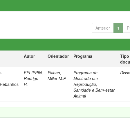
Anterior
1
P
Autor
Orientador
Programa
Tipo
doc
s
FELIPPIN,
Palhao,
Programa de
Diss
Rodrigo
Miller M.P
Mestrado em
 Rebanhos
R.
Reprodução,
Sanidade e Bem-estar
Animal