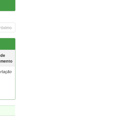
róximo
 de
umento
ertação