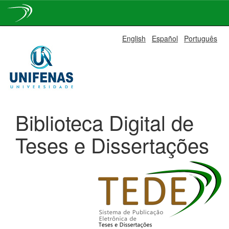
Skip
English
Español
Português
navigation
Biblioteca Digital de
Teses e Dissertações