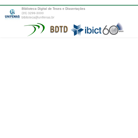
Biblioteca Digital de Teses e Dissertações
(35) 3299-3000
biblioteca@unifenas.br