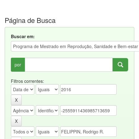
Página de Busca
Buscar em:
por
Filtros correntes: