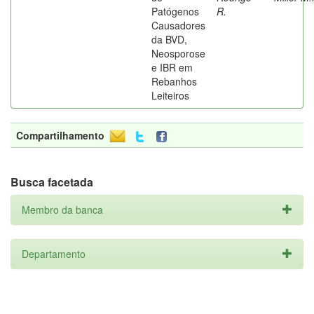
Patógenos
R.
Causadores
da BVD,
Neosporose
e IBR em
Rebanhos
Leiteiros
Compartilhamento
Busca facetada
Membro da banca
Departamento