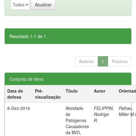
Resultado 1-1 de 1.
Anterior
1
Próximo
Conjunto de itens:
Data de
Pré-
Título
Autor
Orienta
defesa
visualização
8-Dez-2016
Atividade
FELIPPIN,
Palhao,
de
Rodrigo
Miller M.
Patógenos
R.
Causadores
da BVD,