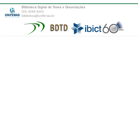
Biblioteca Digital de Teses e Dissertações
(35) 3299-3000
biblioteca@unifenas.br