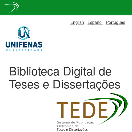
Skip
English
Español
Português
navigation
Biblioteca Digital de
Teses e Dissertações