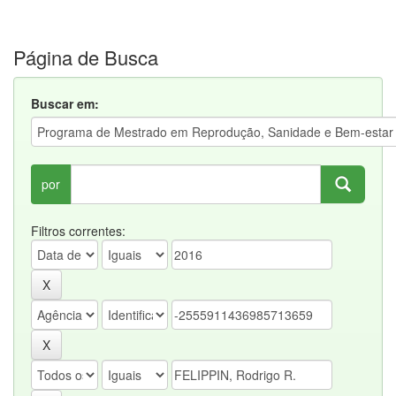
Página de Busca
Buscar em:
por
Filtros correntes: