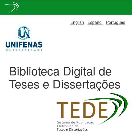
Skip
English
Español
Português
navigation
Biblioteca Digital de
Teses e Dissertações