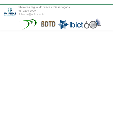
Biblioteca Digital de Teses e Dissertações
(35) 3299-3000
biblioteca@unifenas.br