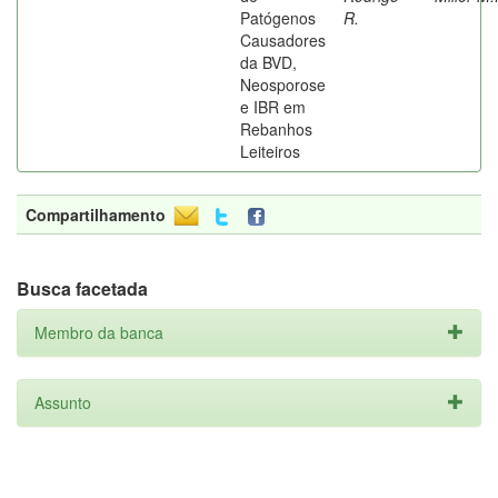
Patógenos
R.
Causadores
da BVD,
Neosporose
e IBR em
Rebanhos
Leiteiros
Compartilhamento
Busca facetada
Membro da banca
Assunto