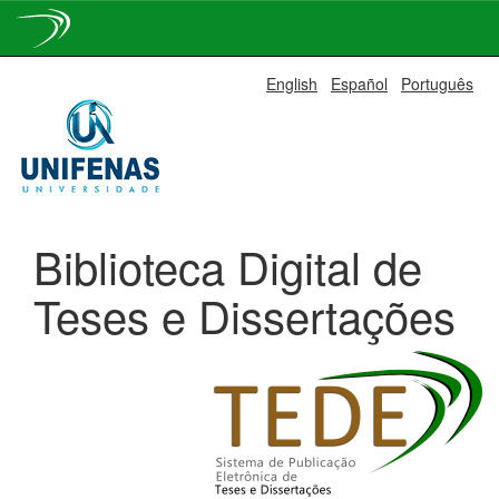
Skip
English
Español
Português
navigation
Biblioteca Digital de
Teses e Dissertações