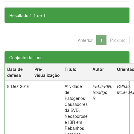
Resultado 1-1 de 1.
Anterior
1
Próximo
Conjunto de itens:
Data de
Pré-
Título
Autor
Orienta
defesa
visualização
8-Dez-2016
Atividade
FELIPPIN,
Palhao,
de
Rodrigo
Miller M.
Patógenos
R.
Causadores
da BVD,
Neosporose
e IBR em
Rebanhos