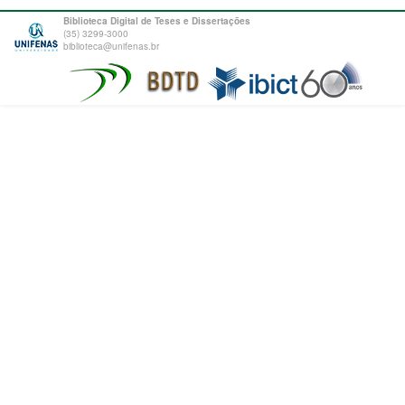
Biblioteca Digital de Teses e Dissertações
(35) 3299-3000
biblioteca@unifenas.br