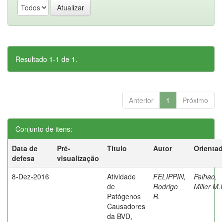
Resultado 1-1 de 1.
Anterior
1
Próximo
Conjunto de itens:
Data de
Pré-
Título
Autor
Orienta
defesa
visualização
8-Dez-2016
Atividade
FELIPPIN,
Palhao,
de
Rodrigo
Miller M.
Patógenos
R.
Causadores
da BVD,