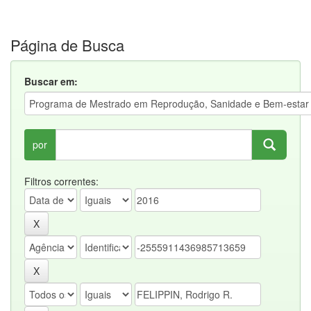
Página de Busca
Buscar em:
por
Filtros correntes: