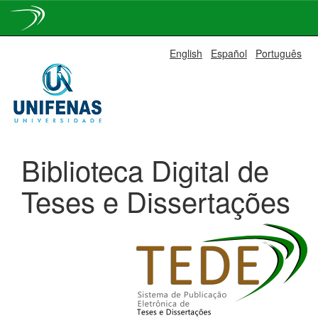
Skip
English
Español
Português
navigation
Biblioteca Digital de
Teses e Dissertações