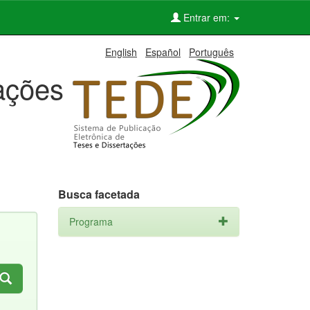
Entrar em:
English
Español
Português
tações
Busca facetada
Programa