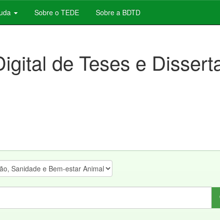
juda
Sobre o TEDE
Sobre a BDTD
Digital de Teses e Disser