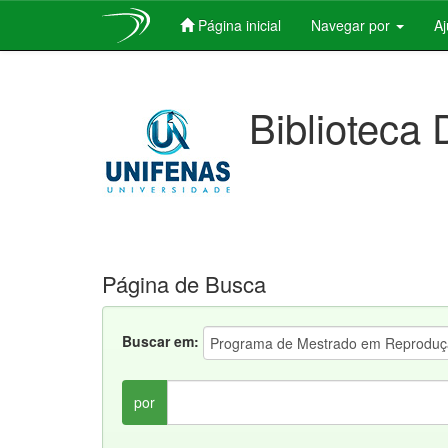
Página inicial
Navegar por
A
Skip
navigation
Biblioteca 
Página de Busca
Buscar em:
por