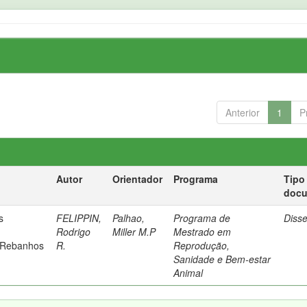
Anterior
1
P
Autor
Orientador
Programa
Tipo
doc
s
FELIPPIN,
Palhao,
Programa de
Diss
Rodrigo
Miller M.P
Mestrado em
 Rebanhos
R.
Reprodução,
Sanidade e Bem-estar
Animal