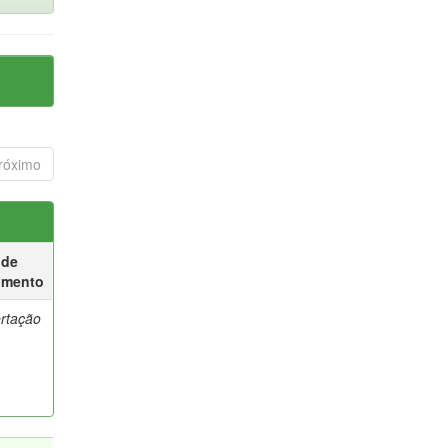
róximo
 de
umento
ertação