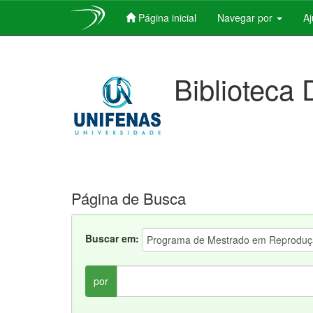
Página inicial
Navegar por
A
Skip
navigation
Biblioteca 
Página de Busca
Buscar em:
por