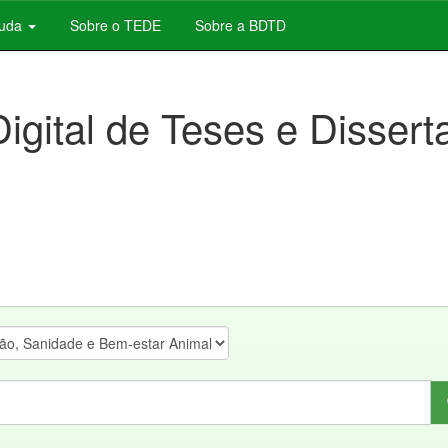
juda
Sobre o TEDE
Sobre a BDTD
Digital de Teses e Disser