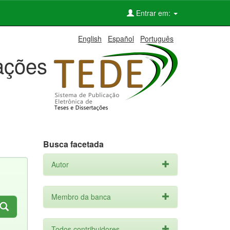
Entrar em:
English
Español
Português
tações
Busca facetada
Autor
Membro da banca
Todos contribuidores