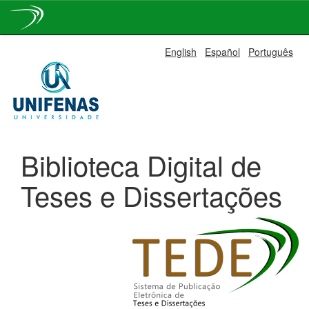
Skip
English
Español
Português
navigation
Biblioteca Digital de
Teses e Dissertações