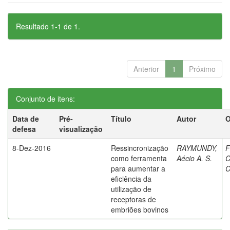
Resultado 1-1 de 1.
Anterior
1
Próximo
Conjunto de itens:
Data de
Pré-
Título
Autor
O
defesa
visualização
8-Dez-2016
Ressincronização
RAYMUNDY,
F
como ferramenta
Aécio A. S.
C
para aumentar a
C
eficiência da
utilização de
receptoras de
embriões bovinos