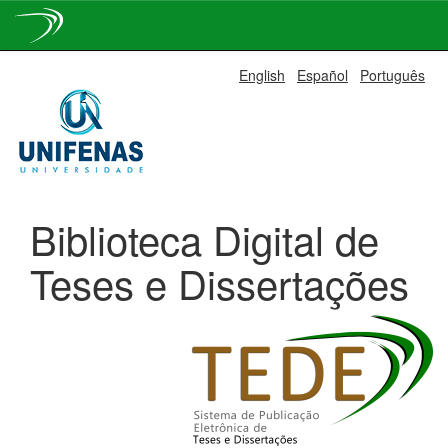
Skip
English
Español
Português
navigation
Biblioteca Digital de
Teses e Dissertações