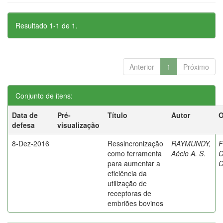
Resultado 1-1 de 1.
Anterior
1
Próximo
Conjunto de itens:
Data de
Pré-
Título
Autor
O
defesa
visualização
8-Dez-2016
Ressincronização
RAYMUNDY,
F
como ferramenta
Aécio A. S.
C
para aumentar a
C
eficiência da
utilização de
receptoras de
embriões bovinos