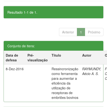
Resultado 1-1 de 1.
Anterior
1
Próximo
Conjunto de itens:
Data de
Pré-
Título
Autor
O
defesa
visualização
8-Dez-2016
Ressincronização
RAYMUNDY,
F
como ferramenta
Aécio A. S.
C
para aumentar a
C
eficiência da
utilização de
receptoras de
embriões bovinos