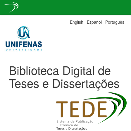
Skip
English
Español
Português
navigation
Biblioteca Digital de
Teses e Dissertações