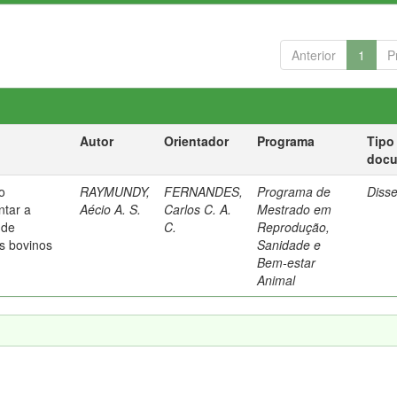
Anterior
1
P
Autor
Orientador
Programa
Tipo
doc
o
RAYMUNDY,
FERNANDES,
Programa de
Diss
ntar a
Aécio A. S.
Carlos C. A.
Mestrado em
 de
C.
Reprodução,
s bovinos
Sanidade e
Bem-estar
Animal