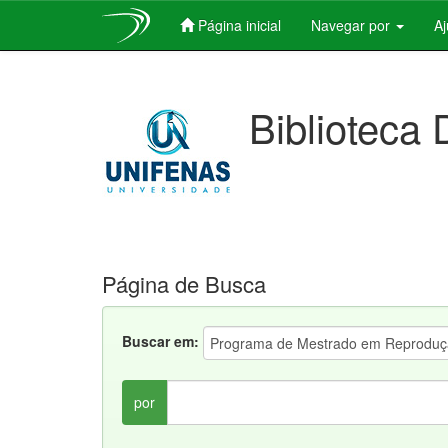
Página inicial
Navegar por
A
Skip
navigation
Biblioteca 
Página de Busca
Buscar em:
por