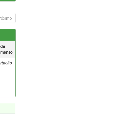
róximo
 de
umento
ertação