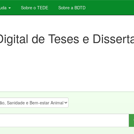
juda
Sobre o TEDE
Sobre a BDTD
Digital de Teses e Disser