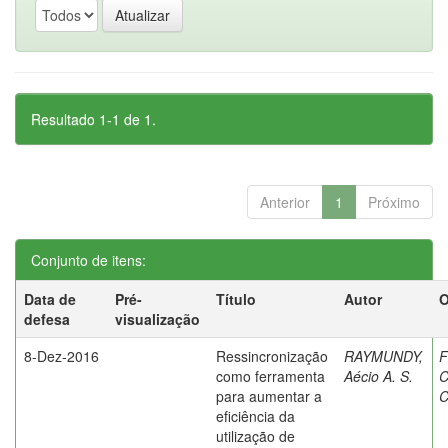
Resultado 1-1 de 1.
Anterior
1
Próximo
Conjunto de itens:
Data de
Pré-
Título
Autor
O
defesa
visualização
8-Dez-2016
Ressincronização
RAYMUNDY,
F
como ferramenta
Aécio A. S.
C
para aumentar a
C
eficiência da
utilização de