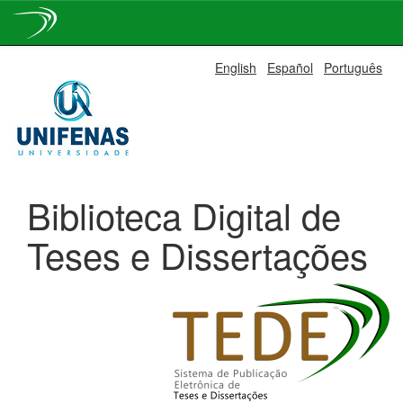
Skip
English
Español
Português
navigation
Biblioteca Digital de
Teses e Dissertações