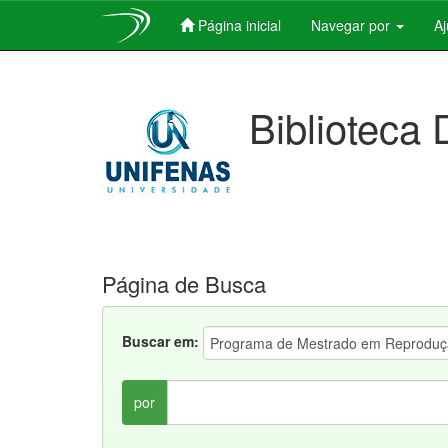
Página inicial
Navegar por
A
Skip
navigation
Biblioteca 
Página de Busca
Buscar em:
por