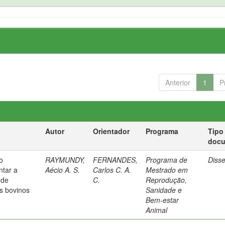
Anterior
1
P
Autor
Orientador
Programa
Tipo
doc
o
RAYMUNDY,
FERNANDES,
Programa de
Diss
ntar a
Aécio A. S.
Carlos C. A.
Mestrado em
 de
C.
Reprodução,
s bovinos
Sanidade e
Bem-estar
Animal