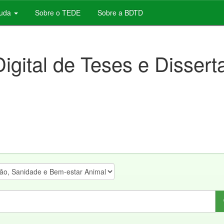
juda
Sobre o TEDE
Sobre a BDTD
Digital de Teses e Disser