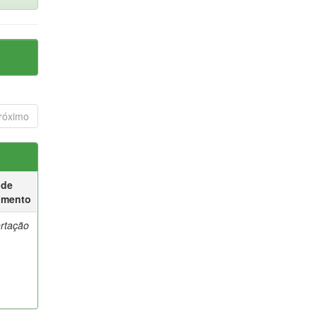
róximo
 de
umento
ertação