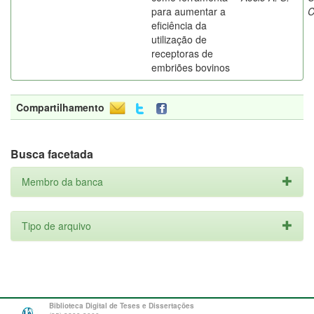
para aumentar a
C
eficiência da
utilização de
receptoras de
embriões bovinos
Compartilhamento
Busca facetada
Membro da banca
Tipo de arquivo
Biblioteca Digital de Teses e Dissertações