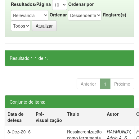
Resultados/Página
Ordenar por
Ordenar
Registro(s)
Resultado 1-1 de 1.
Anterior
1
Próximo
Conjunto de itens:
Data de
Pré-
Título
Autor
O
defesa
visualização
8-Dez-2016
Ressincronização
RAYMUNDY,
F
como ferramenta
Aécio A. S.
C