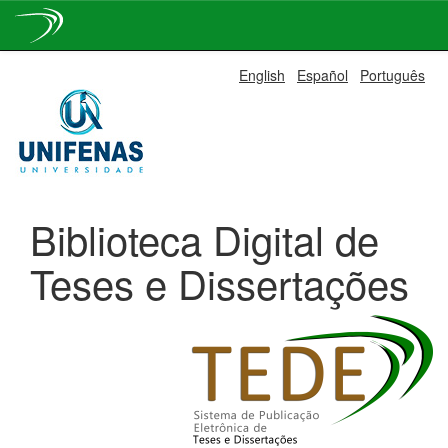
Skip
English
Español
Português
navigation
Biblioteca Digital de
Teses e Dissertações