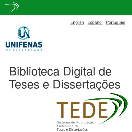
Skip
English
Español
Português
navigation
Biblioteca Digital de
Teses e Dissertações