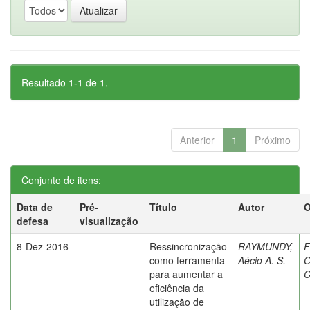
Resultado 1-1 de 1.
Anterior
1
Próximo
Conjunto de itens:
Data de
Pré-
Título
Autor
O
defesa
visualização
8-Dez-2016
Ressincronização
RAYMUNDY,
F
como ferramenta
Aécio A. S.
C
para aumentar a
C
eficiência da
utilização de