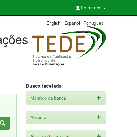
Entrar em:
English
Español
Português
tações
Busca facetada
Membro da banca
Assunto
Agência de fomento