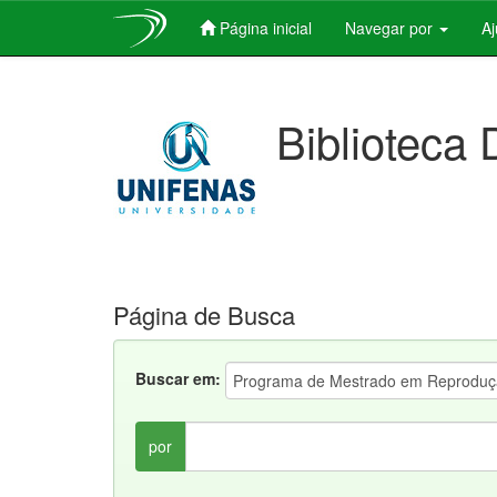
Página inicial
Navegar por
A
Skip
navigation
Biblioteca 
Página de Busca
Buscar em:
por