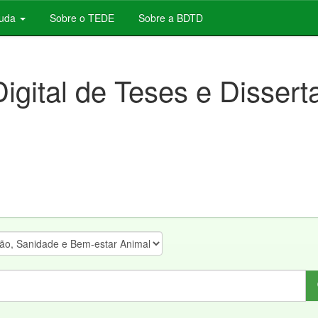
juda
Sobre o TEDE
Sobre a BDTD
Digital de Teses e Disser