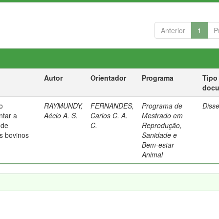
Anterior
1
P
Autor
Orientador
Programa
Tipo
doc
o
RAYMUNDY,
FERNANDES,
Programa de
Diss
ntar a
Aécio A. S.
Carlos C. A.
Mestrado em
 de
C.
Reprodução,
s bovinos
Sanidade e
Bem-estar
Animal