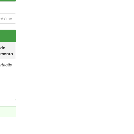
róximo
 de
umento
ertação