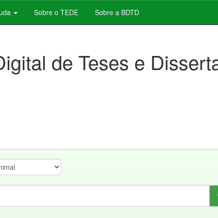
juda
Sobre o TEDE
Sobre a BDTD
Digital de Teses e Disser