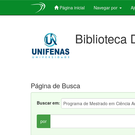
Página inicial
Navegar por
A
Skip
navigation
Biblioteca 
Página de Busca
Buscar em:
por