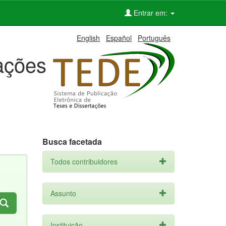
Entrar em:
English
Español
Português
tações
Busca facetada
Todos contribuidores
Assunto
Instituição