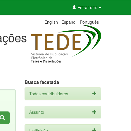
Entrar em:
English
Español
Português
tações
Busca facetada
Todos contribuidores
Assunto
Instituição