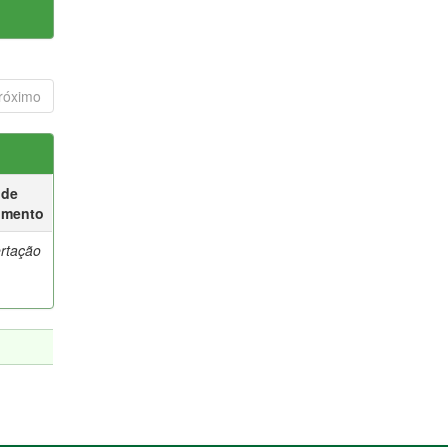
róximo
 de
umento
ertação