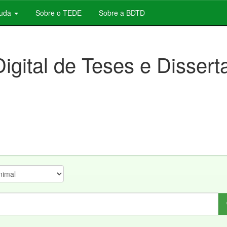
juda
Sobre o TEDE
Sobre a BDTD
Digital de Teses e Disser