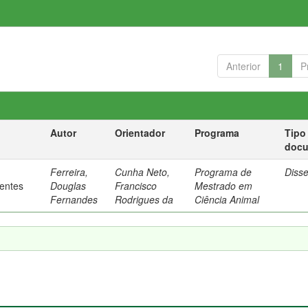
Anterior
1
P
Autor
Orientador
Programa
Tipo
doc
Ferreira,
Cunha Neto,
Programa de
Diss
rentes
Douglas
Francisco
Mestrado em
Fernandes
Rodrigues da
Ciência Animal