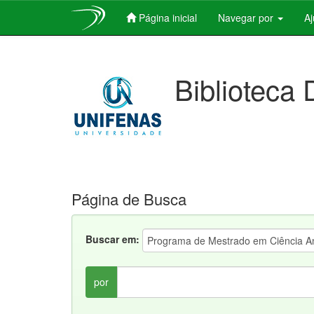
Página inicial
Navegar por
A
Skip
navigation
Biblioteca 
Página de Busca
Buscar em:
por