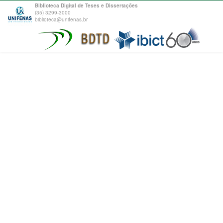
Biblioteca Digital de Teses e Dissertações
(35) 3299-3000
biblioteca@unifenas.br