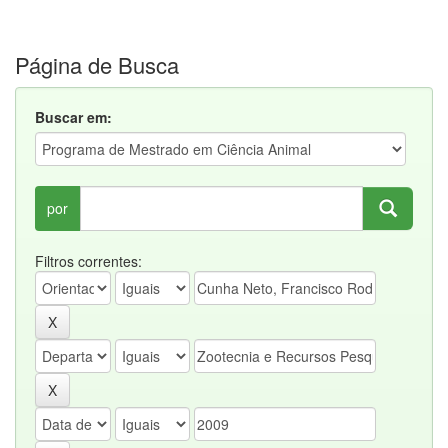
Página de Busca
Buscar em:
por
Filtros correntes: