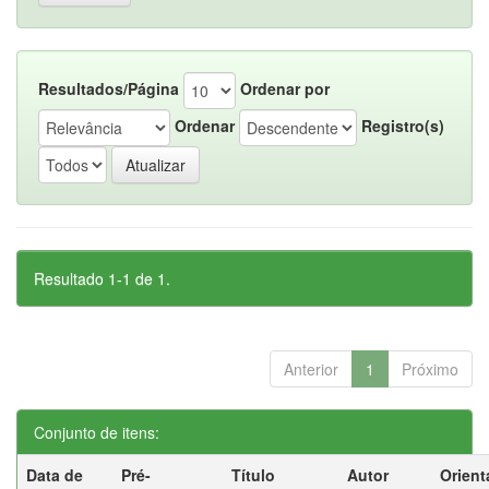
Resultados/Página
Ordenar por
Ordenar
Registro(s)
Resultado 1-1 de 1.
Anterior
1
Próximo
Conjunto de itens:
Data de
Pré-
Título
Autor
Orient