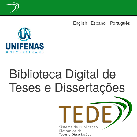
Skip
English
Español
Português
navigation
Biblioteca Digital de
Teses e Dissertações