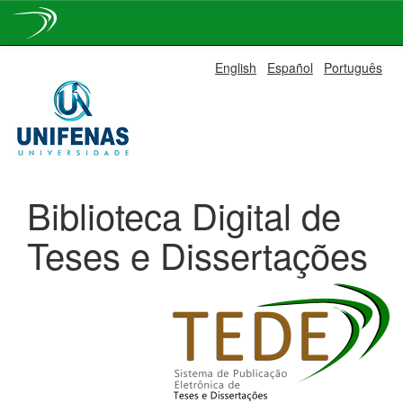
Skip
English
Español
Português
navigation
Biblioteca Digital de
Teses e Dissertações