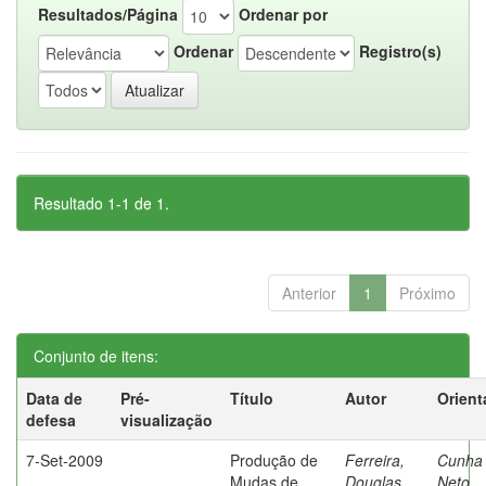
Resultados/Página
Ordenar por
Ordenar
Registro(s)
Resultado 1-1 de 1.
Anterior
1
Próximo
Conjunto de itens:
Data de
Pré-
Título
Autor
Orient
defesa
visualização
7-Set-2009
Produção de
Ferreira,
Cunha
Mudas de
Douglas
Neto,