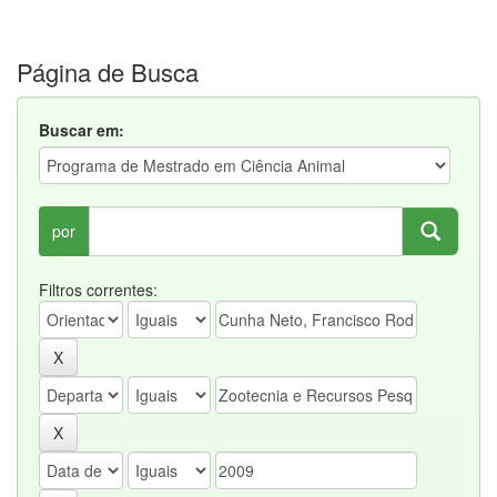
Página de Busca
Buscar em:
por
Filtros correntes: