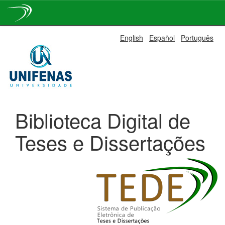
Skip
English
Español
Português
navigation
Biblioteca Digital de
Teses e Dissertações