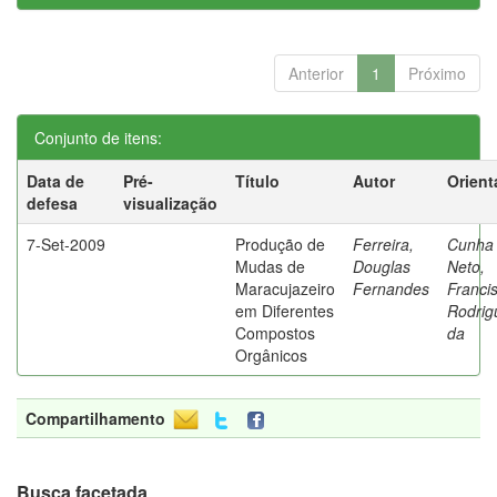
Anterior
1
Próximo
Conjunto de itens:
Data de
Pré-
Título
Autor
Orient
defesa
visualização
7-Set-2009
Produção de
Ferreira,
Cunha
Mudas de
Douglas
Neto,
Maracujazeiro
Fernandes
Franci
em Diferentes
Rodrig
Compostos
da
Orgânicos
Compartilhamento
Busca facetada