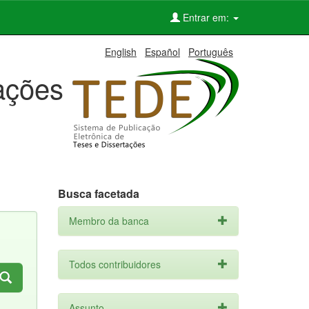
Entrar em:
English
Español
Português
tações
Busca facetada
Membro da banca
Todos contribuidores
Assunto