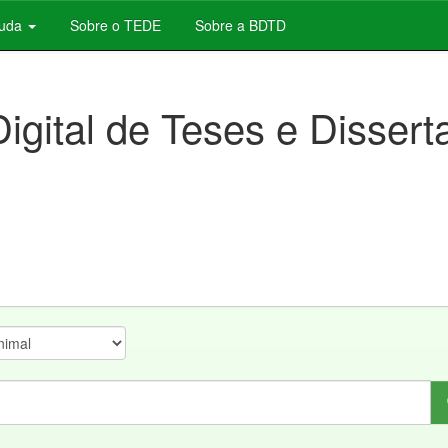
juda
Sobre o TEDE
Sobre a BDTD
Digital de Teses e Disser