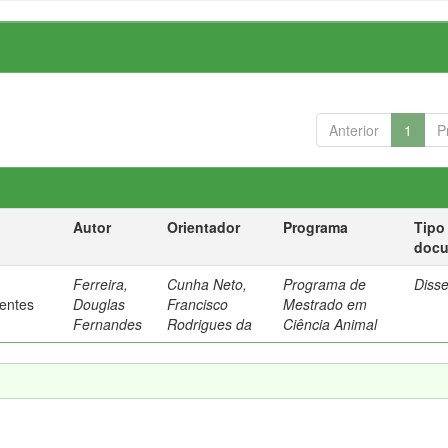
Anterior
1
P
Autor
Orientador
Programa
Tipo
doc
Ferreira,
Cunha Neto,
Programa de
Diss
rentes
Douglas
Francisco
Mestrado em
Fernandes
Rodrigues da
Ciência Animal