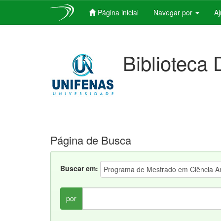
Página inicial
Navegar por
A
Skip
navigation
Biblioteca 
Página de Busca
Buscar em:
por