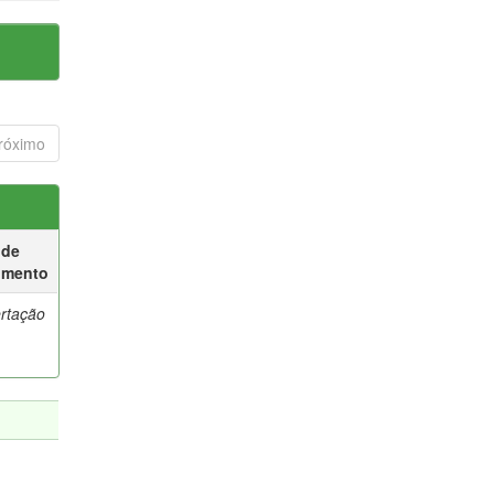
róximo
 de
umento
ertação