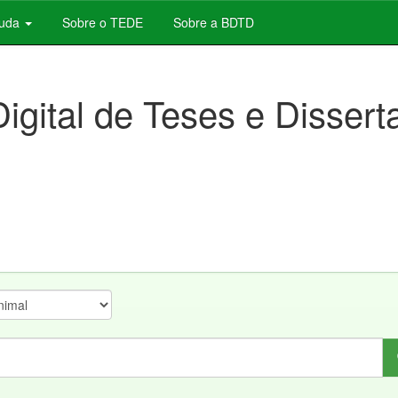
juda
Sobre o TEDE
Sobre a BDTD
Digital de Teses e Disser