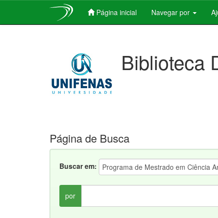
Página inicial
Navegar por
A
Skip
navigation
Biblioteca 
Página de Busca
Buscar em:
por