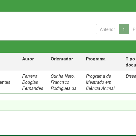
Anterior
1
P
Autor
Orientador
Programa
Tipo
doc
Ferreira,
Cunha Neto,
Programa de
Diss
rentes
Douglas
Francisco
Mestrado em
Fernandes
Rodrigues da
Ciência Animal