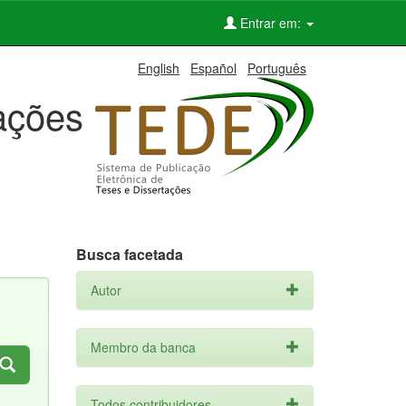
Entrar em:
English
Español
Português
tações
Busca facetada
Autor
Membro da banca
Todos contribuidores