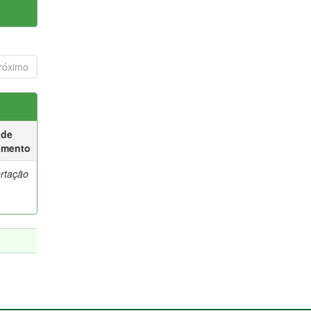
róximo
 de
umento
ertação