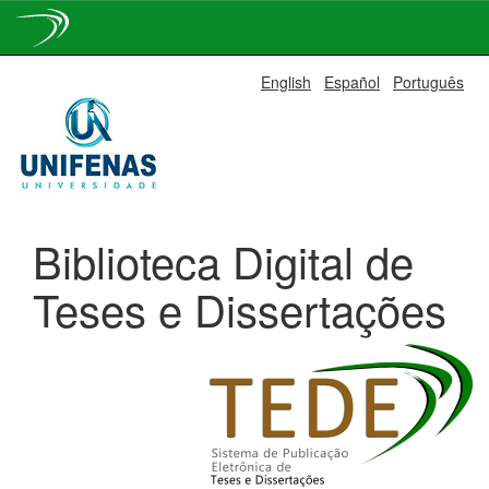
Skip
English
Español
Português
navigation
Biblioteca Digital de
Teses e Dissertações