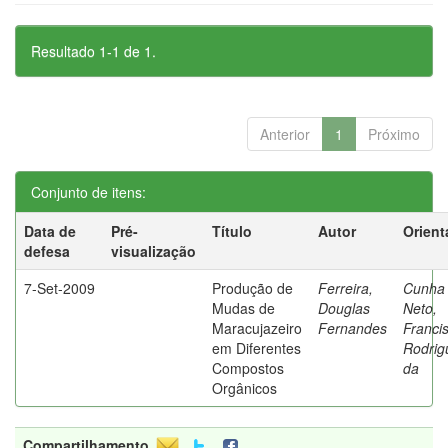
Resultado 1-1 de 1.
Anterior
1
Próximo
Conjunto de itens:
Data de
Pré-
Título
Autor
Orient
defesa
visualização
7-Set-2009
Produção de
Ferreira,
Cunha
Mudas de
Douglas
Neto,
Maracujazeiro
Fernandes
Franci
em Diferentes
Rodrig
Compostos
da
Orgânicos
Compartilhamento