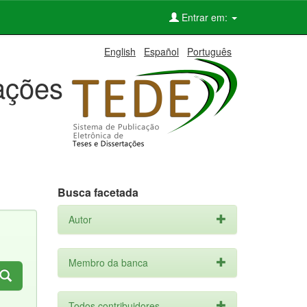
Entrar em:
English
Español
Português
tações
Busca facetada
Autor
Membro da banca
Todos contribuidores