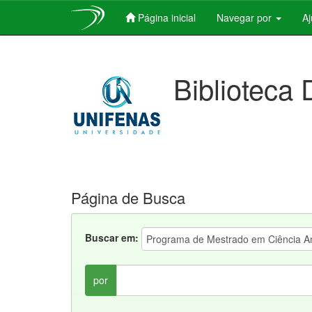
Página inicial
Navegar por
A
Skip
navigation
Biblioteca 
Página de Busca
Buscar em:
por