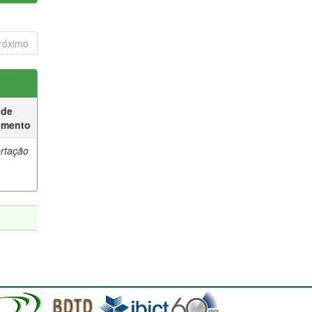
róximo
 de
umento
ertação