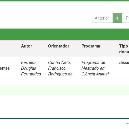
Anterior
1
P
Autor
Orientador
Programa
Tipo
doc
Ferreira,
Cunha Neto,
Programa de
Diss
rentes
Douglas
Francisco
Mestrado em
Fernandes
Rodrigues da
Ciência Animal