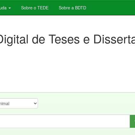
juda
Sobre o TEDE
Sobre a BDTD
Digital de Teses e Disser