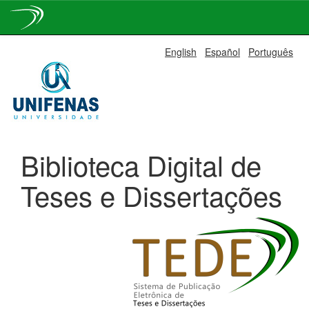
Skip
English
Español
Português
navigation
Biblioteca Digital de
Teses e Dissertações