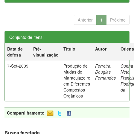
Anterior
1
Próximo
Conjunto de itens:
Data de
Pré-
Título
Autor
Orient
defesa
visualização
7-Set-2009
Produção de
Ferreira,
Cunha
Mudas de
Douglas
Neto,
Maracujazeiro
Fernandes
Franci
em Diferentes
Rodrig
Compostos
da
Orgânicos
Compartilhamento
Busca facetada