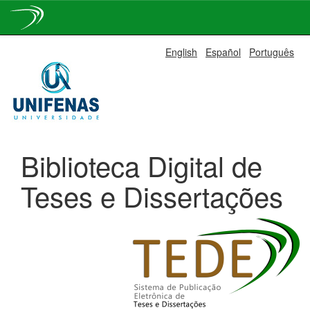
Skip
English
Español
Português
navigation
Biblioteca Digital de
Teses e Dissertações