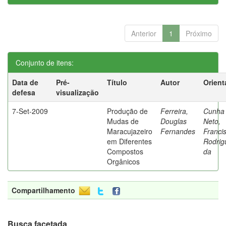
Anterior
1
Próximo
Conjunto de itens:
Data de
Pré-
Título
Autor
Orient
defesa
visualização
7-Set-2009
Produção de
Ferreira,
Cunha
Mudas de
Douglas
Neto,
Maracujazeiro
Fernandes
Franci
em Diferentes
Rodrig
Compostos
da
Orgânicos
Compartilhamento
Busca facetada