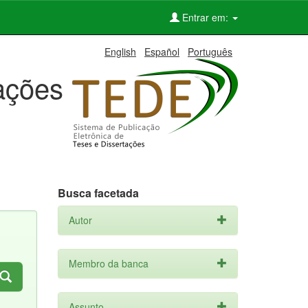
Entrar em:
English
Español
Português
tações
Busca facetada
Autor
Membro da banca
Assunto