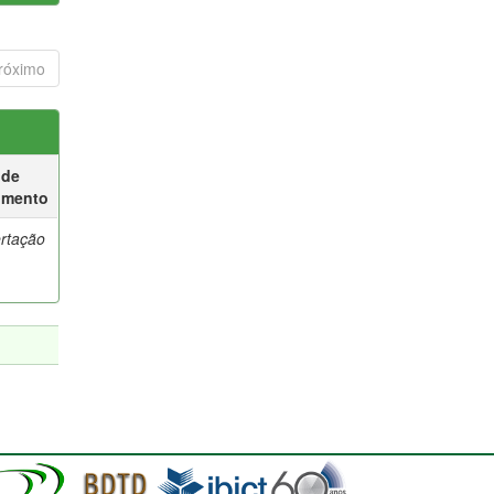
róximo
 de
umento
ertação