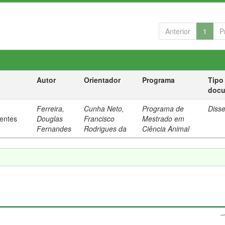
Anterior
1
P
Autor
Orientador
Programa
Tipo
doc
Ferreira,
Cunha Neto,
Programa de
Diss
rentes
Douglas
Francisco
Mestrado em
Fernandes
Rodrigues da
Ciência Animal