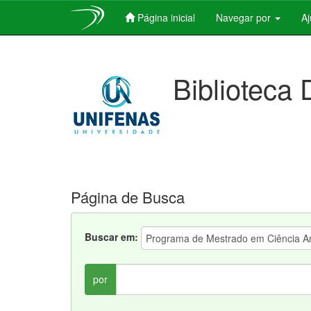
Página inicial
Navegar por
A
Skip
navigation
Biblioteca 
Página de Busca
Buscar em:
por