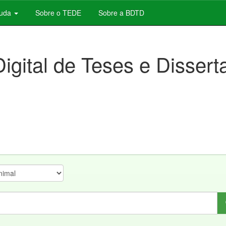
juda
Sobre o TEDE
Sobre a BDTD
Digital de Teses e Disser