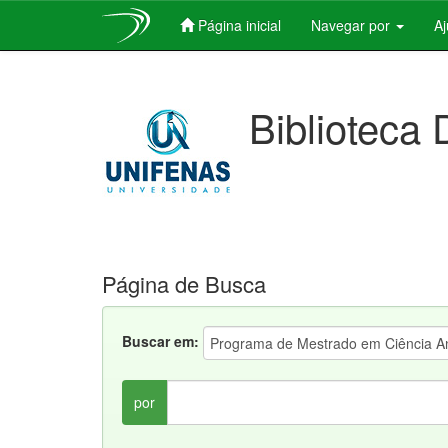
Página inicial
Navegar por
A
Skip
navigation
Biblioteca 
Página de Busca
Buscar em:
por