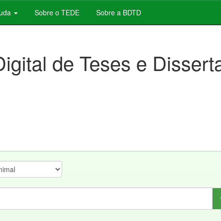
juda
Sobre o TEDE
Sobre a BDTD
Digital de Teses e Disser