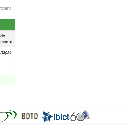
róximo
 de
umento
ertação