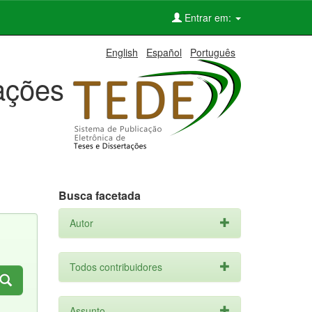
Entrar em:
English
Español
Português
tações
Busca facetada
Autor
Todos contribuidores
Assunto