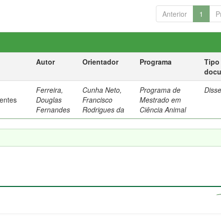
Anterior
1
P
Autor
Orientador
Programa
Tipo
doc
Ferreira,
Cunha Neto,
Programa de
Diss
rentes
Douglas
Francisco
Mestrado em
Fernandes
Rodrigues da
Ciência Animal