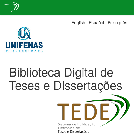
Skip
English
Español
Português
navigation
Biblioteca Digital de
Teses e Dissertações