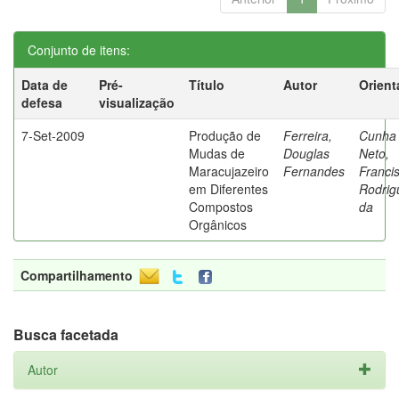
Conjunto de itens:
Data de
Pré-
Título
Autor
Orient
defesa
visualização
7-Set-2009
Produção de
Ferreira,
Cunha
Mudas de
Douglas
Neto,
Maracujazeiro
Fernandes
Franci
em Diferentes
Rodrig
Compostos
da
Orgânicos
Compartilhamento
Busca facetada
Autor