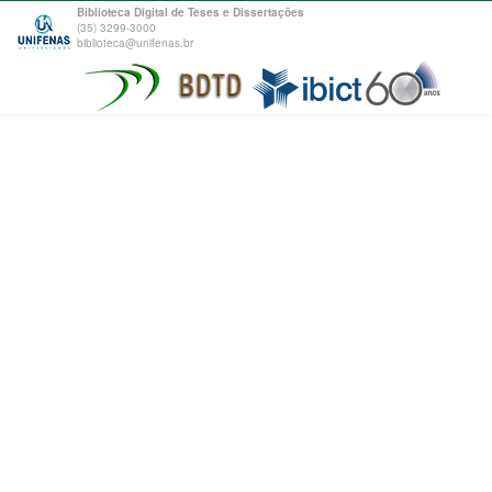
Biblioteca Digital de Teses e Dissertações
(35) 3299-3000
biblioteca@unifenas.br