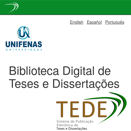
Skip
English
Español
Português
navigation
Biblioteca Digital de
Teses e Dissertações