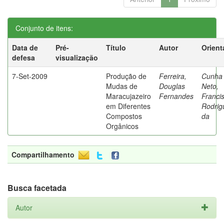
Conjunto de itens:
Data de
Pré-
Título
Autor
Orient
defesa
visualização
7-Set-2009
Produção de
Ferreira,
Cunha
Mudas de
Douglas
Neto,
Maracujazeiro
Fernandes
Franci
em Diferentes
Rodrig
Compostos
da
Orgânicos
Compartilhamento
Busca facetada
Autor