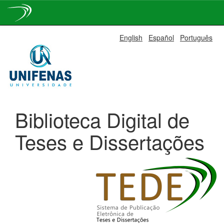
Skip
English
Español
Português
navigation
Biblioteca Digital de
Teses e Dissertações