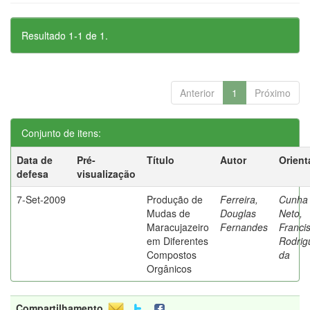
Resultado 1-1 de 1.
Anterior
1
Próximo
Conjunto de itens:
Data de
Pré-
Título
Autor
Orient
defesa
visualização
7-Set-2009
Produção de
Ferreira,
Cunha
Mudas de
Douglas
Neto,
Maracujazeiro
Fernandes
Franci
em Diferentes
Rodrig
Compostos
da
Orgânicos
Compartilhamento