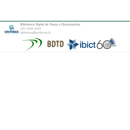
Biblioteca Digital de Teses e Dissertações
(35) 3299-3000
biblioteca@unifenas.br