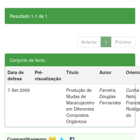
Resultado 1-1 de 1.
Anterior
1
Próximo
Conjunto de itens:
Data de
Pré-
Título
Autor
Orient
defesa
visualização
7-Set-2009
Produção de
Ferreira,
Cunha
Mudas de
Douglas
Neto,
Maracujazeiro
Fernandes
Franci
em Diferentes
Rodrig
Compostos
da
Orgânicos
Compartilhamento