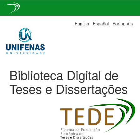
Skip
English
Español
Português
navigation
Biblioteca Digital de
Teses e Dissertações