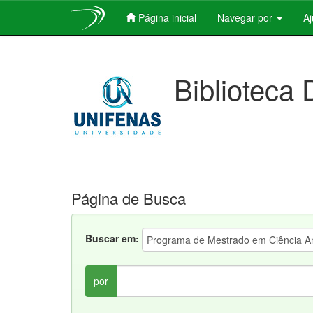
Página inicial
Navegar por
A
Skip
navigation
Biblioteca 
Página de Busca
Buscar em:
por