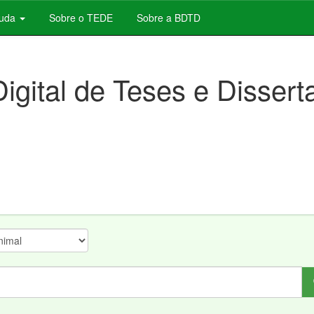
juda
Sobre o TEDE
Sobre a BDTD
Digital de Teses e Disser