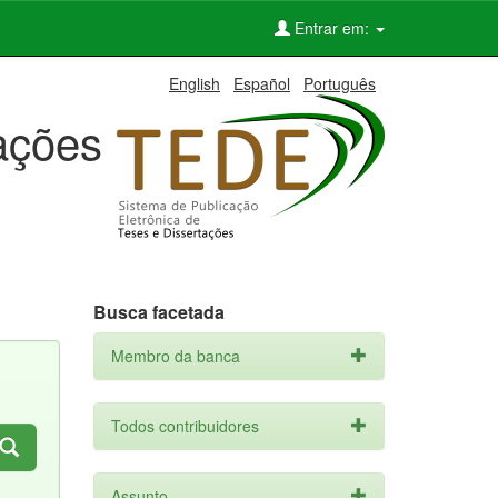
Entrar em:
English
Español
Português
tações
Busca facetada
Membro da banca
Todos contribuidores
Assunto