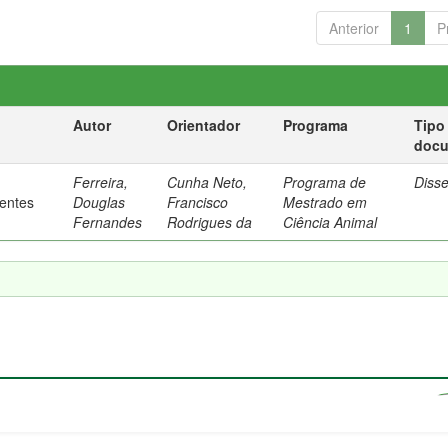
Anterior
1
P
Autor
Orientador
Programa
Tipo
doc
Ferreira,
Cunha Neto,
Programa de
Diss
rentes
Douglas
Francisco
Mestrado em
Fernandes
Rodrigues da
Ciência Animal