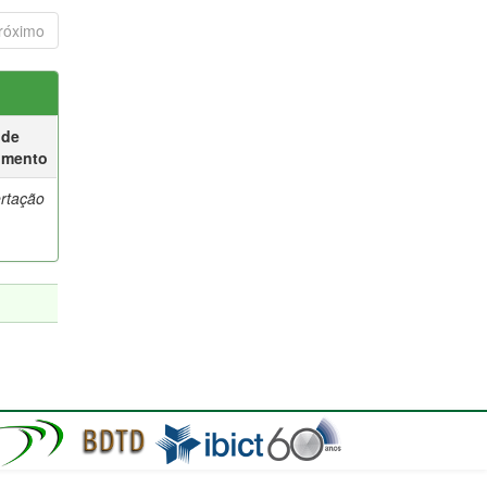
róximo
 de
umento
ertação