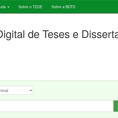
juda
Sobre o TEDE
Sobre a BDTD
Digital de Teses e Disser