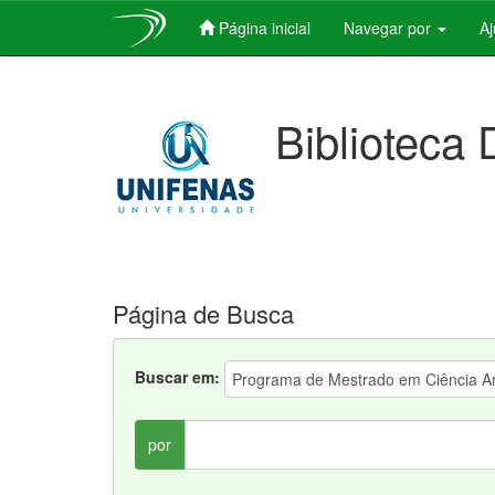
Página inicial
Navegar por
A
Skip
navigation
Biblioteca 
Página de Busca
Buscar em:
por