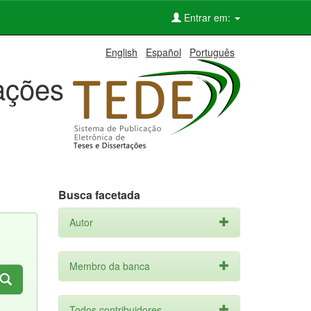
Entrar em:
English
Español
Português
tações
Busca facetada
Autor
Membro da banca
Todos contribuidores