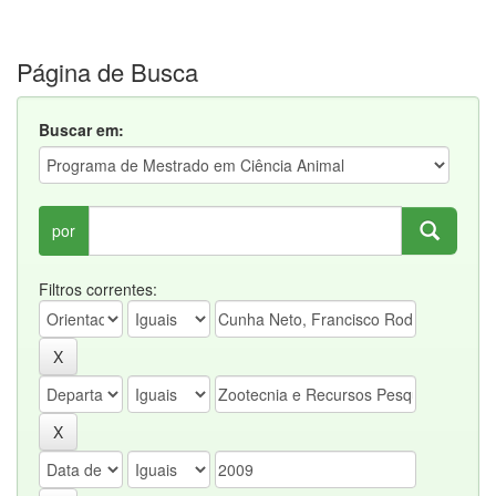
Página de Busca
Buscar em:
por
Filtros correntes: