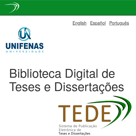
Skip
English
Español
Português
navigation
Biblioteca Digital de
Teses e Dissertações