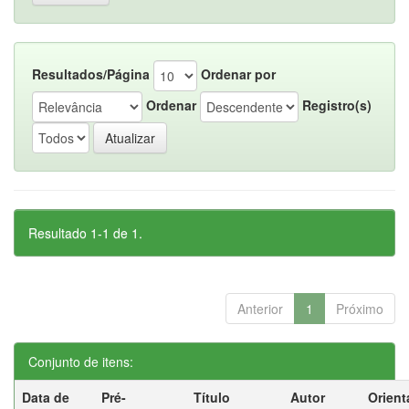
Resultados/Página
Ordenar por
Ordenar
Registro(s)
Resultado 1-1 de 1.
Anterior
1
Próximo
Conjunto de itens:
Data de
Pré-
Título
Autor
Orient