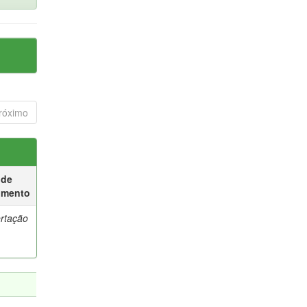
róximo
 de
umento
ertação