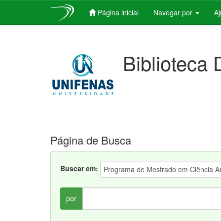
Página inicial
Navegar por
A
Skip
navigation
Biblioteca 
Página de Busca
Buscar em:
por