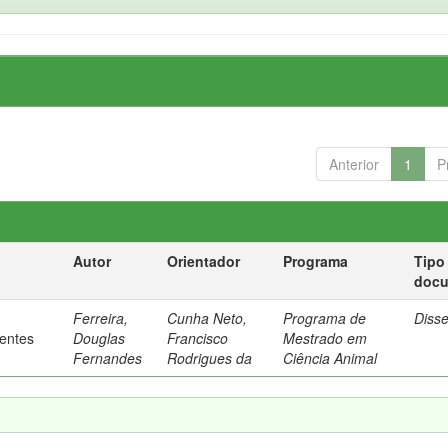
Anterior
1
P
Autor
Orientador
Programa
Tipo
doc
Ferreira,
Cunha Neto,
Programa de
Diss
rentes
Douglas
Francisco
Mestrado em
Fernandes
Rodrigues da
Ciência Animal