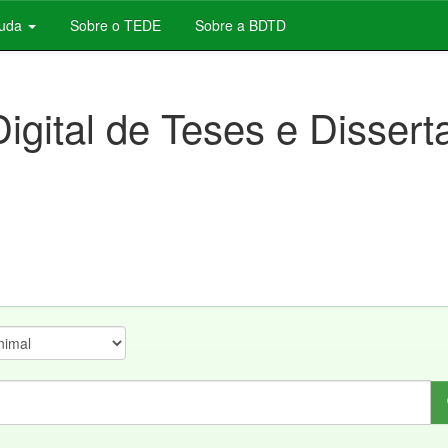
juda
Sobre o TEDE
Sobre a BDTD
Digital de Teses e Disser