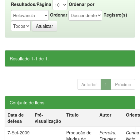
Resultados/Página
Ordenar por
Ordenar
Registro(s)
Resultado 1-1 de 1.
Anterior
1
Próximo
Conjunto de itens:
Data de
Pré-
Título
Autor
Orient
defesa
visualização
7-Set-2009
Produção de
Ferreira,
Cunha
Mudas de
Douglas
Neto,