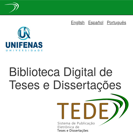
Skip
English
Español
Português
navigation
Biblioteca Digital de
Teses e Dissertações