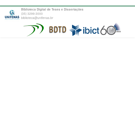
Biblioteca Digital de Teses e Dissertações
(35) 3299-3000
biblioteca@unifenas.br