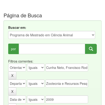
Página de Busca
Buscar em:
por
Filtros correntes: