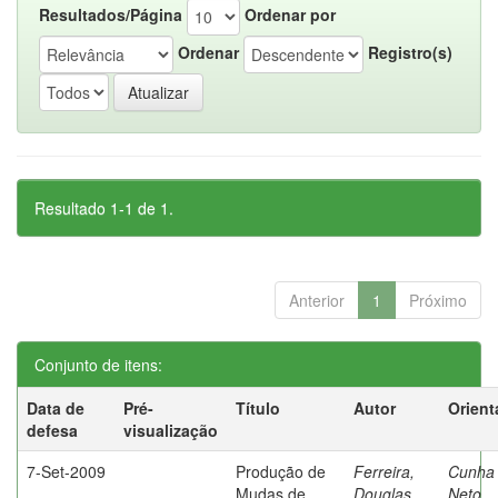
Resultados/Página
Ordenar por
Ordenar
Registro(s)
Resultado 1-1 de 1.
Anterior
1
Próximo
Conjunto de itens:
Data de
Pré-
Título
Autor
Orient
defesa
visualização
7-Set-2009
Produção de
Ferreira,
Cunha
Mudas de
Douglas
Neto,