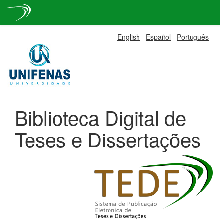
Skip
English
Español
Português
navigation
Biblioteca Digital de
Teses e Dissertações