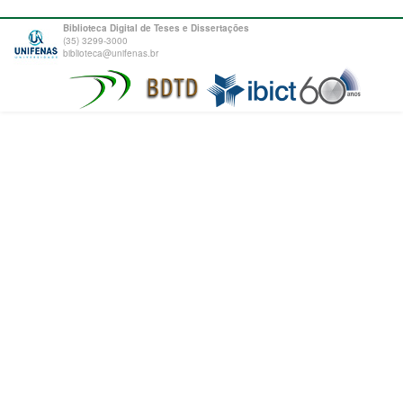
Biblioteca Digital de Teses e Dissertações
(35) 3299-3000
biblioteca@unifenas.br