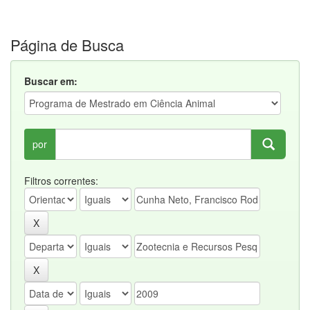
Página de Busca
Buscar em:
por
Filtros correntes: