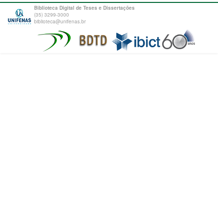
Biblioteca Digital de Teses e Dissertações
(35) 3299-3000
biblioteca@unifenas.br