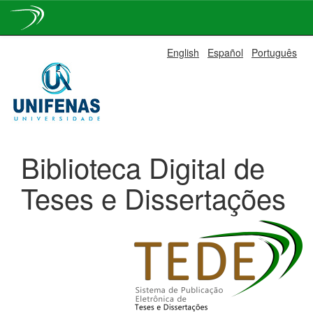
Skip
English
Español
Português
navigation
Biblioteca Digital de
Teses e Dissertações