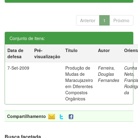
Anterior
1
Próximo
Conjunto de itens:
Data de
Pré-
Título
Autor
Orient
defesa
visualização
7-Set-2009
Produção de
Ferreira,
Cunha
Mudas de
Douglas
Neto,
Maracujazeiro
Fernandes
Franci
em Diferentes
Rodrig
Compostos
da
Orgânicos
Compartilhamento
Busca facetada