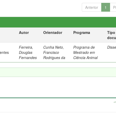
Anterior
1
P
Autor
Orientador
Programa
Tipo
doc
Ferreira,
Cunha Neto,
Programa de
Diss
rentes
Douglas
Francisco
Mestrado em
Fernandes
Rodrigues da
Ciência Animal