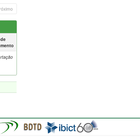
róximo
 de
umento
ertação