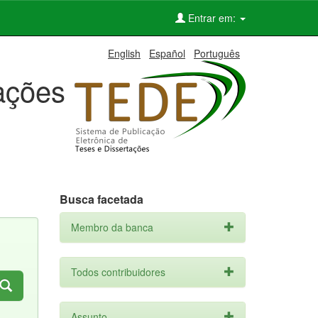
Entrar em:
English
Español
Português
tações
Busca facetada
Membro da banca
Todos contribuidores
Assunto