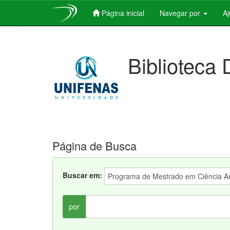
Página inicial
Navegar por
A
Skip
navigation
Biblioteca 
Página de Busca
Buscar em:
por