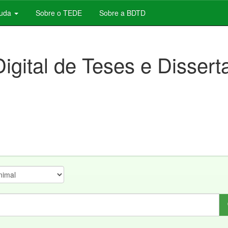
juda
Sobre o TEDE
Sobre a BDTD
Digital de Teses e Disser