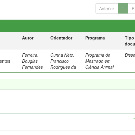
Anterior
1
P
Autor
Orientador
Programa
Tipo
doc
Ferreira,
Cunha Neto,
Programa de
Diss
rentes
Douglas
Francisco
Mestrado em
Fernandes
Rodrigues da
Ciência Animal