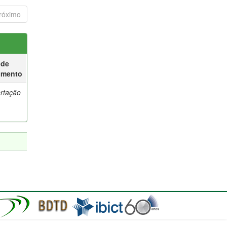
róximo
 de
umento
ertação