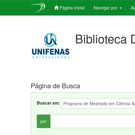
Página inicial
Navegar por
A
Skip
navigation
Biblioteca 
Página de Busca
Buscar em:
por