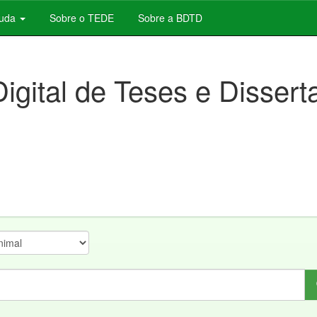
juda
Sobre o TEDE
Sobre a BDTD
Digital de Teses e Disser