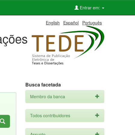
Entrar em:
English
Español
Português
tações
Busca facetada
Membro da banca
Todos contribuidores
Assunto