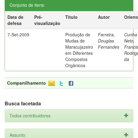
Conjunto de itens:
Data de
Pré-
Título
Autor
Orient
defesa
visualização
7-Set-2009
Produção de
Ferreira,
Cunha
Mudas de
Douglas
Neto,
Maracujazeiro
Fernandes
Franci
em Diferentes
Rodrig
Compostos
da
Orgânicos
Compartilhamento
Busca facetada
Todos contribuidores
Assunto