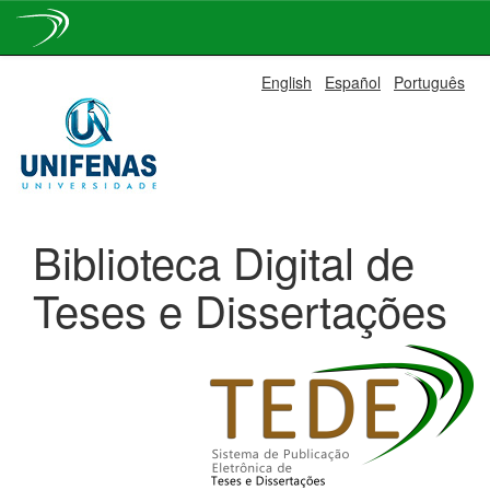
Skip
English
Español
Português
navigation
Biblioteca Digital de
Teses e Dissertações