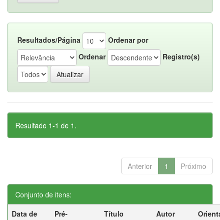
Resultados/Página
Ordenar por
Ordenar
Registro(s)
Resultado 1-1 de 1.
Anterior
1
Próximo
Conjunto de itens:
Data de
Pré-
Título
Autor
Orient