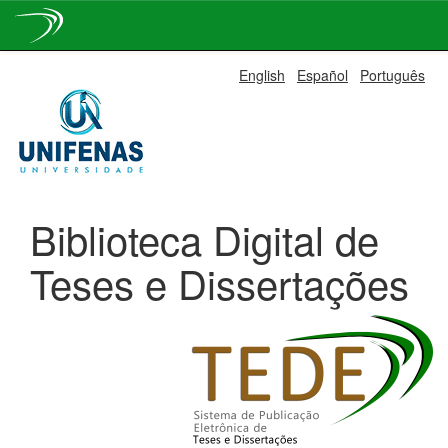
Skip
English
Español
Português
navigation
Biblioteca Digital de
Teses e Dissertações